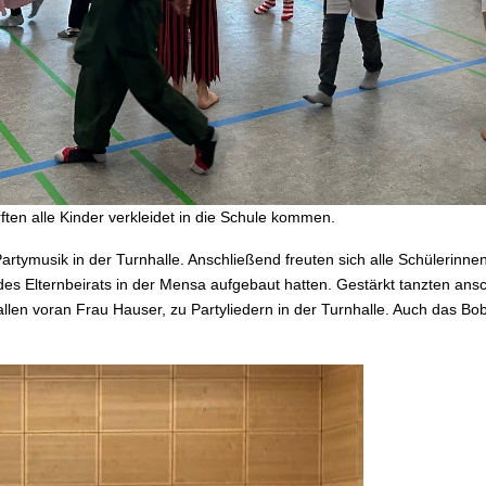
ten alle Kinder verkleidet in die Schule kommen.
Partymusik in der Turnhalle. Anschließend freuten sich alle Schülerinne
des Elternbeirats in der Mensa aufgebaut hatten. Gestärkt tanzten ans
llen voran Frau Hauser, zu Partyliedern in der Turnhalle. Auch das Bo