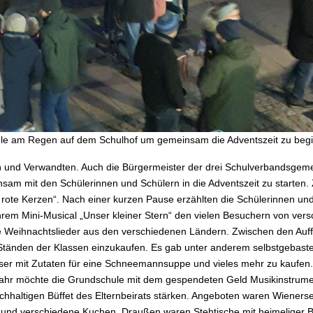
hule am Regen auf dem Schulhof um gemeinsam die Adventszeit zu beg
rn und Verwandten. Auch die Bürgermeister der drei Schulverbandsgem
m mit den Schülerinnen und Schülern in die Adventszeit zu starten.
e rote Kerzen“. Nach einer kurzen Pause erzählten die Schülerinnen un
rem Mini-Musical „Unser kleiner Stern“ den vielen Besuchern von ver
 Weihnachtslieder aus den verschiedenen Ländern. Zwischen den Auf
 Ständen der Klassen einzukaufen. Es gab unter anderem selbstgebaste
äser mit Zutaten für eine Schneemannsuppe und vieles mehr zu kaufen.
Jahr möchte die Grundschule mit dem gespendeten Geld Musikinstrume
ichhaltigen Büffet des Elternbeirats stärken. Angeboten waren Wiener
und verschiedene Kuchen. Draußen waren Stehtische mit heimeliger 