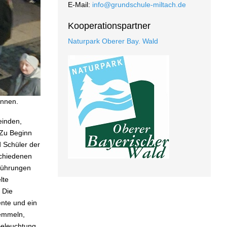
E-Mail:
info@grundschule-miltach.de
Kooperationspartner
Naturpark Oberer Bay. Wald
innen.
einden,
 Zu Beginn
d Schüler der
schiedenen
führungen
lte
 Die
nte und ein
semmeln,
Beleuchtung