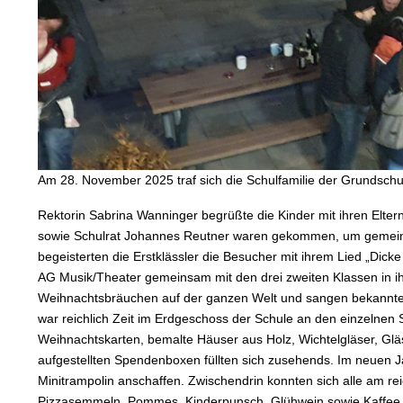
Am 28. November 2025 traf sich die Schulfamilie der Grundsc
Rektorin Sabrina Wanninger begrüßte die Kinder mit ihren Elte
sowie Schulrat Johannes Reutner waren gekommen, um gemeinsa
begeisterten die Erstklässler die Besucher mit ihrem Lied „Dick
AG Musik/Theater gemeinsam mit den drei zweiten Klassen in ih
Weihnachtsbräuchen auf der ganzen Welt und sangen bekannte
war reichlich Zeit im Erdgeschoss der Schule an den einzelnen
Weihnachtskarten, bemalte Häuser aus Holz, Wichtelgläser, Gl
aufgestellten Spendenboxen füllten sich zusehends. Im neuen 
Minitrampolin anschaffen. Zwischendrin konnten sich alle am re
Pizzasemmeln, Pommes, Kinderpunsch, Glühwein sowie Kaffee 