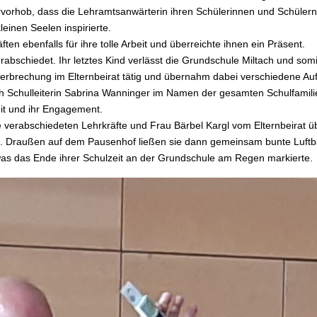
rvorhob, dass die Lehramtsanwärterin ihren Schülerinnen und Schülern
einen Seelen inspirierte.
ten ebenfalls für ihre tolle Arbeit und überreichte ihnen ein Präsent.
erabschiedet. Ihr letztes Kind verlässt die Grundschule Miltach und somi
terbrechung im Elternbeirat tätig und übernahm dabei verschiedene Au
sich Schulleiterin Sabrina Wanninger im Namen der gesamten Schulfamili
it und ihr Engagement.
e verabschiedeten Lehrkräfte und Frau Bärbel Kargl vom Elternbeirat ü
n. Draußen auf dem Pausenhof ließen sie dann gemeinsam bunte Luftba
 was das Ende ihrer Schulzeit an der Grundschule am Regen markierte.