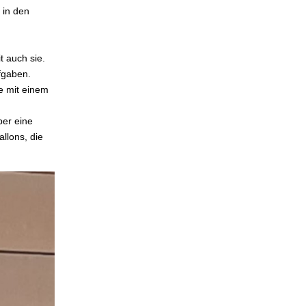
 in den
t auch sie.
fgaben.
e mit einem
ber eine
llons, die