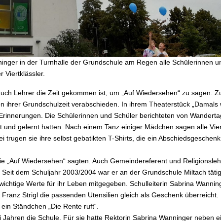
inger in der Turnhalle der Grundschule am Regen alle Schülerinnen u
r Viertklässler.
 auch Lehrer die Zeit gekommen ist, um „Auf Wiedersehen“ zu sagen. Zu
on ihrer Grundschulzeit verabschieden. In ihrem Theaterstück „Damals 
in Erinnerungen. Die Schülerinnen und Schüler berichteten von Wandert
t und gelernt hatten. Nach einem Tanz einiger Mädchen sagen alle Vier
trugen sie ihre selbst gebatikten T-Shirts, die ein Abschiedsgeschenk
 die „Auf Wiedersehen“ sagten. Auch Gemeindereferent und Religionsle
 Seit dem Schuljahr 2003/2004 war er an der Grundschule Miltach tätig
ichtige Werte für ihr Leben mitgegeben. Schulleiterin Sabrina Wannin
Franz Strigl die passenden Utensilien gleich als Geschenk überreicht.
ein Ständchen „Die Rente ruft“.
 Jahren die Schule. Für sie hatte Rektorin Sabrina Wanninger neben e