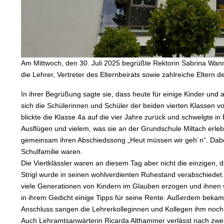
Am Mittwoch, den 30. Juli 2025 begrüßte Rektorin Sabrina Wann
die Lehrer, Vertreter des Elternbeirats sowie zahlreiche Eltern de
In ihrer Begrüßung sagte sie, dass heute für einige Kinder und
sich die Schülerinnen und Schüler der beiden vierten Klassen v
blickte die Klasse 4a auf die vier Jahre zurück und schwelgte 
Ausflügen und vielem, was sie an der Grundschule Miltach erleb
gemeinsam ihren Abschiedssong „Heut müssen wir geh´n“. Dabei 
Schulfamilie waren.
Die Viertklässler waren an diesem Tag aber nicht die einzigen,
Strigl wurde in seinen wohlverdienten Ruhestand verabschiedet.
viele Generationen von Kindern im Glauben erzogen und ihnen w
in ihrem Gedicht einige Tipps für seine Rente. Außerdem bekam 
Anschluss sangen die Lehrerkolleginnen und Kollegen ihm noch 
Auch Lehramtsanwärterin Ricarda Althammer verlässt nach zwei