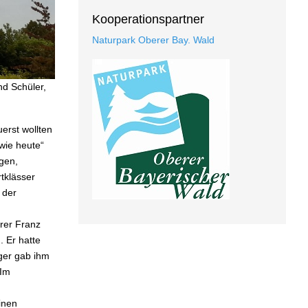
Kooperationspartner
Naturpark Oberer Bay. Wald
nd Schüler,
erst wollten
wie heute“
agen,
tklässer
 der
hrer Franz
. Er hatte
ger gab ihm
 Im
inen